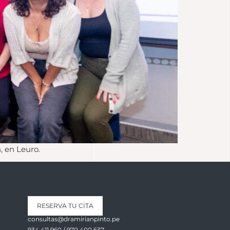
, en Leuro.
RESERVA TU CITA
consultas@dramirianpinto.pe
934 411 960 / 970 400 637