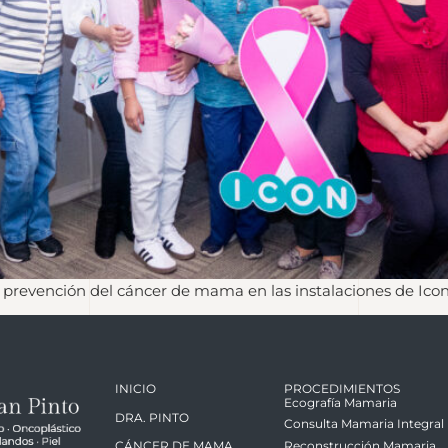
la prevención del cáncer de mama en las instalaciones de Icon
INICIO
PROCEDIMIENTOS
Ecografía Mamaria
DRA. PINTO
Consulta Mamaria Integral
Reconstrucción Mamaria
CÁNCER DE MAMA