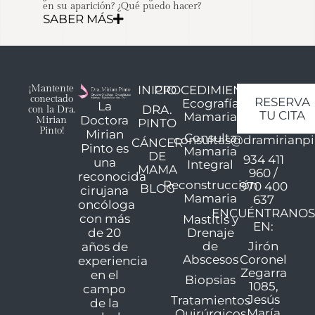
en su aparición? ¿Qué puedo hacer?
SABER MÁS
¡Mantente
INICIO
PROCEDIMIENTOS
conectado
RESERVA
Ecografía
La
DRA.
con la Dra.
TU CITA
Mamaria
Doctora
Mirian
PINTO
Pinto!
Mirian
Consulta
consultas@dramirianpi
CÁNCER
Pinto es
Mamaria
DE
934 411
una
Integral
MAMA
960 /
reconocida
Reconstrucción
970 400
BLOG
cirujana
Mamaria
637
oncóloga
ENCUÉNTRANO
con más
Mastitis y
EN:
de 20
Drenaje
de
años de
Jirón
Abscesos
Coronel
experiencia
Zegarra
en el
Biopsias
1085,
campo
Jesús
Tratamientos
de la
María
Quirúrgicos